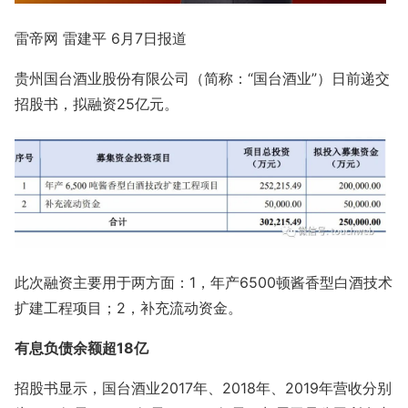
雷帝网 雷建平 6月7日报道
贵州国台酒业股份有限公司（简称：“国台酒业”）日前递交
招股书，拟融资25亿元。
此次融资主要用于两方面：1，年产6500顿酱香型白酒技术
扩建工程项目；2，补充流动资金。
有息负债余额超18亿
招股书显示，国台酒业2017年、2018年、2019年营收分别