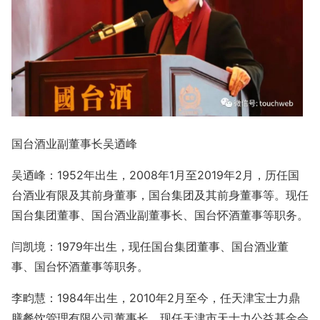
国台酒业副董事长吴迺峰
吴迺峰：1952年出生，2008年1月至2019年2月，历任国
台酒业有限及其前身董事，国台集团及其前身董事等。现任
国台集团董事、国台酒业副董事长、国台怀酒董事等职务。
闫凯境：1979年出生，现任国台集团董事、国台酒业董
事、国台怀酒董事等职务。
李畇慧：1984年出生，2010年2月至今，任天津宝士力鼎
膳餐饮管理有限公司董事长。现任天津市天士力公益基金会