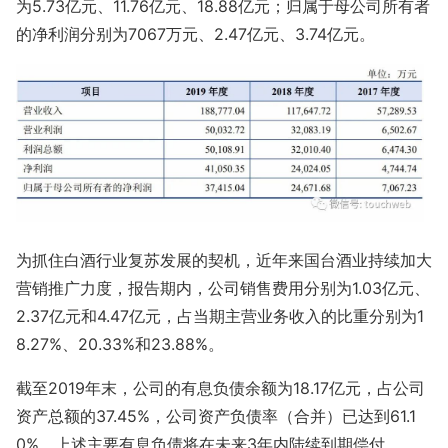
为5.73亿元、11.76亿元、18.88亿元；归属于母公司所有者
的净利润分别为7067万元、2.47亿元、3.74亿元。
为抓住白酒行业复苏发展的契机，近年来国台酒业持续加大
营销推广力度，报告期内，公司销售费用分别为1.03亿元、
2.37亿元和4.47亿元，占当期主营业务收入的比重分别为1
8.27%、20.33%和23.88%。
截至2019年末，公司的有息负债余额为18.17亿元，占公司
资产总额的37.45%，公司资产负债率（合并）已达到61.1
0%。上述主要有息负债将在未来3年内陆续到期偿付。