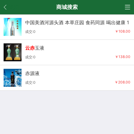
返回
商城搜索
中国美酒河源头酒 本草庄园 食药同源 喝出健康 1
08元 1箱12瓶包邮
￥108.00
成交:0
云赤
玉液
￥138.00
成交:0
赤源液
￥208.00
成交:0