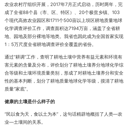
农业农村厅组织开展，2017年7月正式启动，历时两年，完
成了全省88个县（市、区、特区）、20个极贫乡镇、103
个现代高效农业园区和1711个500亩以上坝区耕地质量地球
化学调查评价工作，调查面积达7194万亩，涵盖了全省耕
地、园地及部分裸地等地类。我省也因此成为全国首家实现
1：5万尺度全省耕地调查评价全覆盖的省份。
通过“耕调”工作，查明了耕地土壤中营养有益元素和环境有
害元素的含量及分布，评价划分了耕地土壤养分地球化学综
合等级和土壤环境质量类别，形成了对耕地土壤养分和安全
性的基本判断，划分了耕地质量地球化学等级，摸清了耕地
质量“家底”。
健康的土壤是什么样子的
“民以食为天，食以土为本”，这句话精辟地概括了人类—农
业—土壤间的关系。