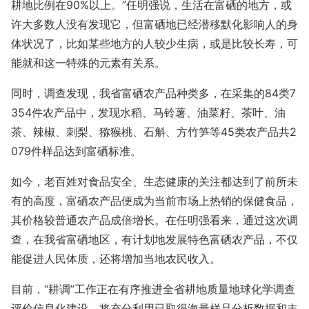
耕地比例在90%以上。”任明强说，生活在富硒的地方，或
许大多数人没有发现它，但富硒地已经潜移默化影响人的身
体状况了，比如某些地方的人较少生病，或是比较长寿，可
能就和这一特殊的元素有关系。
同时，调查发现，我省富硒农产品种类多，在采集的84类7
354件农产品中，发现水稻、马铃薯、油菜籽、茶叶、油
茶、辣椒、刺梨、猕猴桃、石斛、方竹笋等45类农产品共2
079件样品达到富硒标准。
如今，老百姓对食品安全、生态健康的关注都达到了前所未
有的高度，富硒农产品便成为当前市场上热销的保健食品，
其价格较普通农产品成倍增长。在任明强看来，通过这次调
查，在我省富硒地区，有计划地发展特色富硒农产品，不仅
能促进人民体质，还将增加当地农民收入。
目前，“耕调”工作正在有序推进全省耕地质量地球化学调查
评价信息化建设，将充分利用已取得海量样品分析数据和丰