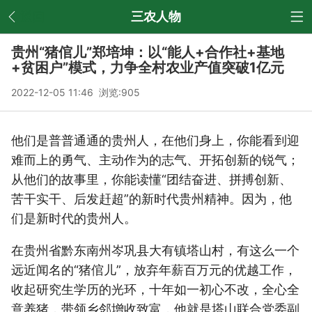
返回
三农人物
贵州“猪倌儿”郑培坤：以“能人+合作社+基地
+贫困户”模式，力争全村农业产值突破1亿元
2022-12-05 11:46 浏览:
905
他们是普普通通的贵州人，在他们身上，你能看到迎
难而上的勇气、主动作为的志气、开拓创新的锐气；
从他们的故事里，你能读懂“团结奋进、拼搏创新、
苦干实干、后发赶超”的新时代贵州精神。因为，他
们是新时代的贵州人。
在贵州省黔东南州岑巩县大有镇塔山村，有这么一个
远近闻名的“猪倌儿”，放弃年薪百万元的优越工作，
收起研究生学历的光环，十年如一初心不改，全心全
意养猪，带领乡邻增收致富，他就是塔山联合党委副