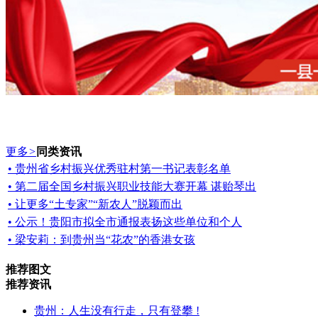
更多
>
同类资讯
• 贵州省乡村振兴优秀驻村第一书记表彰名单
• 第二届全国乡村振兴职业技能大赛开幕 谌贻琴出
• 让更多“土专家”“新农人”脱颖而出
• 公示！贵阳市拟全市通报表扬这些单位和个人
• 梁安莉：到贵州当“花农”的香港女孩
推荐图文
推荐资讯
贵州：人生没有行走，只有登攀 !