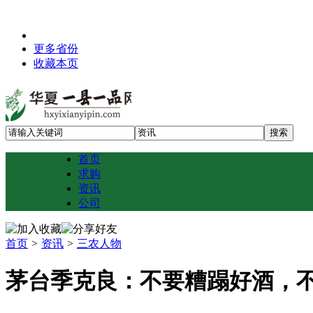
更多省份
收藏本页
首页
求购
资讯
公司
首页
>
资讯
>
三农人物
茅台季克良：不要糟蹋好酒，