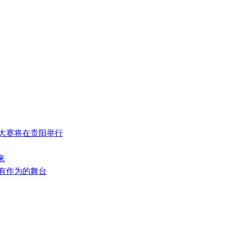
能大赛将在贵阳举行
来
大有作为的舞台