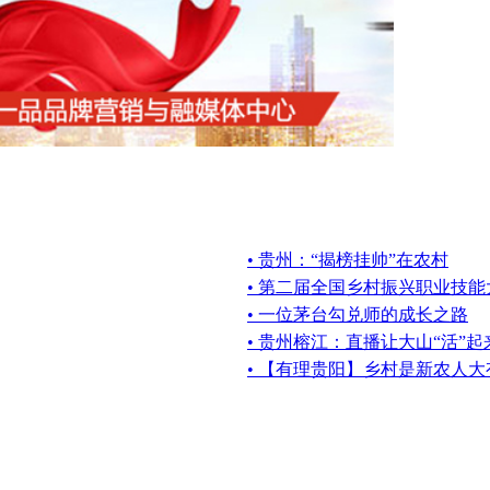
• 贵州：“揭榜挂帅”在农村
• 第二届全国乡村振兴职业技
• 一位茅台勾兑师的成长之路
• 贵州榕江：直播让大山“活”起
• 【有理贵阳】乡村是新农人