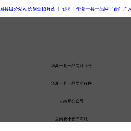
国县级分站站长创业招募函
|
招聘
|
华夏一县一品网平台商户
华夏一县一品网订阅号
华夏一县一品网小程序
云南卖公众号
云南卖小程序商城
CP备19000716号