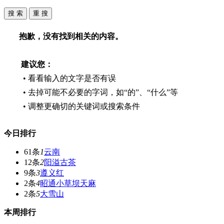
抱歉，没有找到相关的内容。
建议您：
• 看看输入的文字是否有误
• 去掉可能不必要的字词，如“的”、“什么”等
• 调整更确切的关键词或搜索条件
今日排行
61条
1
云南
12条
2
阳溢古茶
9条
3
遵义红
2条
4
昭通小草坝天麻
2条
5
大雪山
本周排行