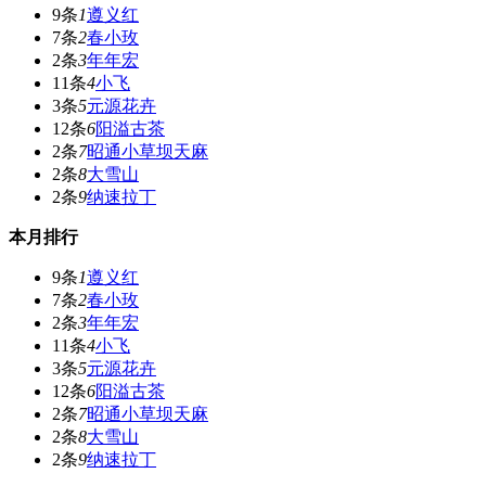
9条
1
遵义红
7条
2
春小玫
2条
3
年年宏
11条
4
小飞
3条
5
元源花卉
12条
6
阳溢古茶
2条
7
昭通小草坝天麻
2条
8
大雪山
2条
9
纳速拉丁
本月排行
9条
1
遵义红
7条
2
春小玫
2条
3
年年宏
11条
4
小飞
3条
5
元源花卉
12条
6
阳溢古茶
2条
7
昭通小草坝天麻
2条
8
大雪山
2条
9
纳速拉丁